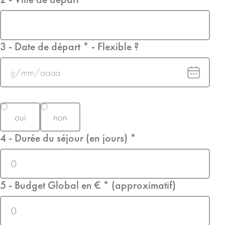
3 - Date de départ * - Flexible ?
JJ
slash
Flexible
MM
?
slash
oui
non
AAAA
4 - Durée du séjour (en jours) *
5 - Budget Global en € * (approximatif)