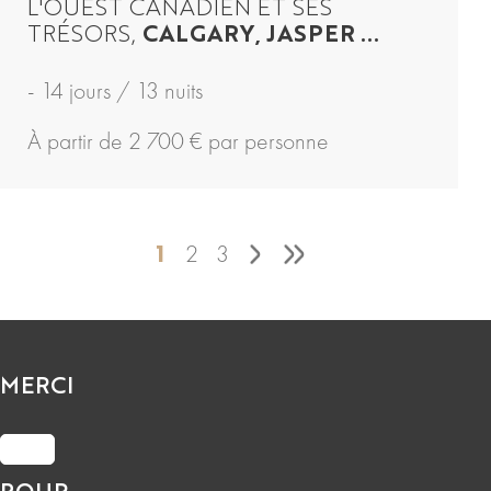
L'OUEST CANADIEN ET SES
TRÉSORS,
CALGARY, JASPER ...
- 14 jours / 13 nuits
À partir de 2 700 € par personne
1
2
3
MERCI