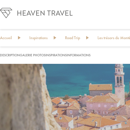
Accueil
Inspirations
Road Trip
Les trésors du Mont
DESCRIPTION
GALERIE PHOTOS
INSPIRATIONS
INFORMATIONS