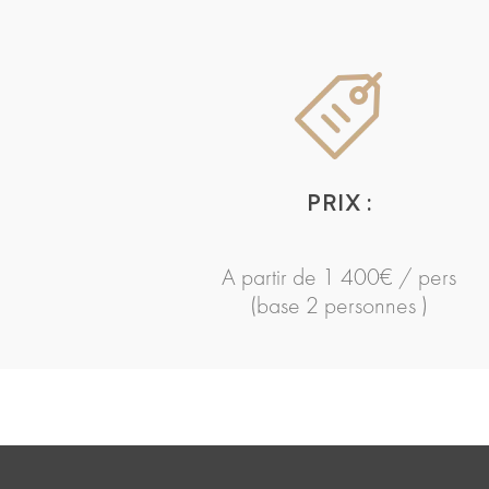
PRIX :
A partir de 1 400€ / pers
(base 2 personnes )