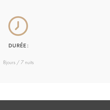
DURÉE :
8jours / 7 nuits