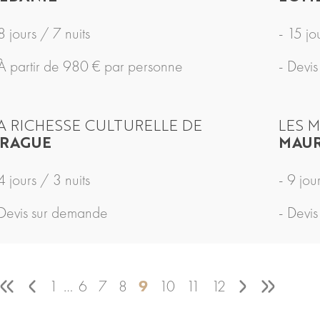
8 jours / 7 nuits
- 15 jo
 À partir de 980 € par personne
- Devi
A RICHESSE CULTURELLE DE
LES 
RAGUE
MAUR
4 jours / 3 nuits
- 9 jou
 Devis sur demande
- Devi
1
…
6
7
8
9
10
11
12