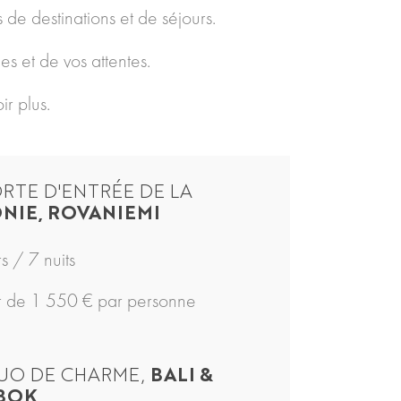
 de destinations et de séjours.
s et de vos attentes.
r plus.
ORTE D'ENTRÉE DE LA
NIE, ROVANIEMI
rs / 7 nuits
ir de 1 550 € par personne
UO DE CHARME,
BALI &
BOK