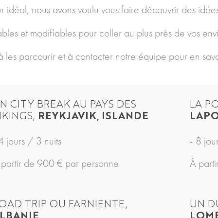
r idéal, nous avons voulu vous faire découvrir des idées
bles et modifiables pour coller au plus près de vos envie
à les parcourir et à contacter notre équipe pour en savoi
N CITY BREAK AU PAYS DES
LA P
IKINGS,
REYKJAVIK, ISLANDE
LAPO
4 jours / 3 nuits
- 8 jou
 partir de 900 € par personne
À part
OAD TRIP OU FARNIENTE,
UN D
LBANIE
LOM