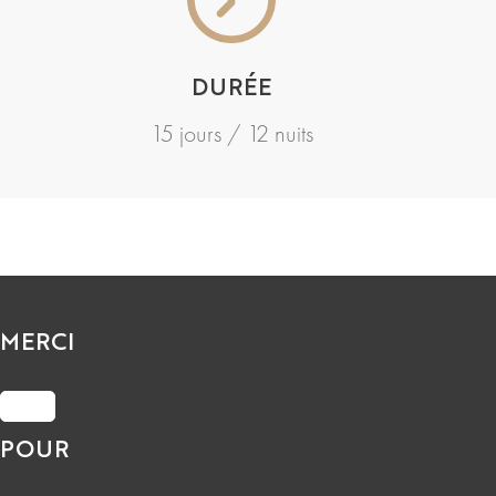
DURÉE
15 jours / 12 nuits
MERCI
POUR