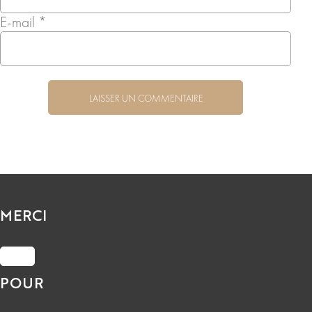
E-mail
*
MERCI
POUR