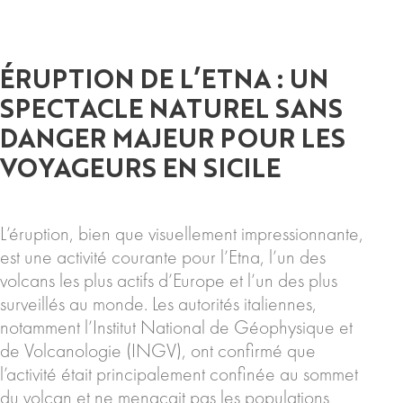
ÉRUPTION DE L’ETNA : UN
SPECTACLE NATUREL SANS
DANGER MAJEUR POUR LES
VOYAGEURS EN SICILE
L’éruption, bien que visuellement impressionnante,
est une activité courante pour l’Etna, l’un des
volcans les plus actifs d’Europe et l’un des plus
surveillés au monde. Les autorités italiennes,
notamment l’Institut National de Géophysique et
de Volcanologie (INGV), ont confirmé que
l’activité était principalement confinée au sommet
du volcan et ne menaçait pas les populations