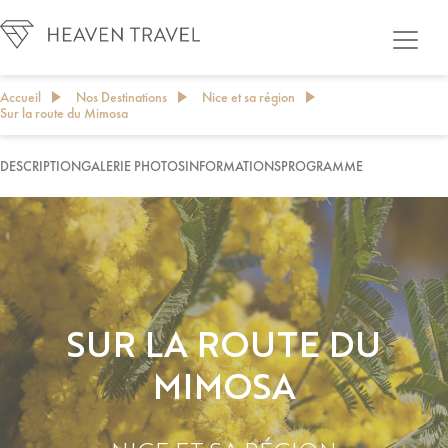
Accueil
Nos Destinations
Nice et sa région
Sur la route du Mimosa
DESCRIPTION
GALERIE PHOTOS
INFORMATIONS
PROGRAMME
CONTACTEZ NOS EXPERTS
SUR LA ROUTE DU
MIMOSA