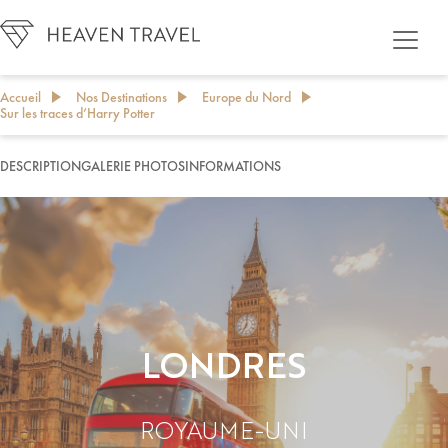
Accueil
Nos Destinations
Europe du Nord
Sur les traces d’Harry Potter
DESCRIPTION
GALERIE PHOTOS
INFORMATIONS
PERSONNALISER MON PROJET DE VOYAGE
LONDRES
ROYAUME-UNI