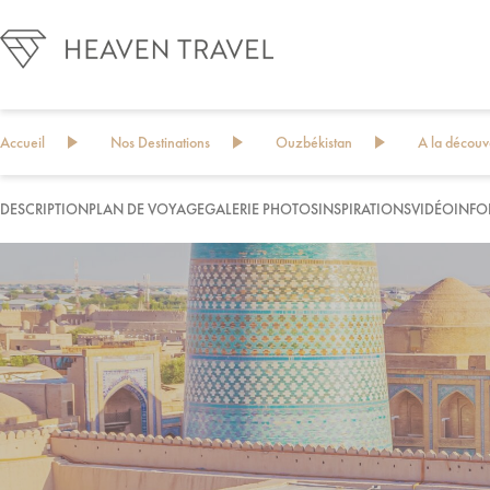
Accueil
Nos Destinations
Ouzbékistan
A la découv
DESCRIPTION
PLAN DE VOYAGE
GALERIE PHOTOS
INSPIRATIONS
VIDÉO
INFO