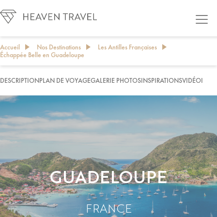
Accueil
Nos Destinations
Les Antilles Françaises
Échappée Belle en Guadeloupe
DESCRIPTION
PLAN DE VOYAGE
GALERIE PHOTOS
INSPIRATIONS
VIDÉO
INFO
PERSONNALISER MON PROJET DE VOYAGE
GUADELOUPE
FRANCE