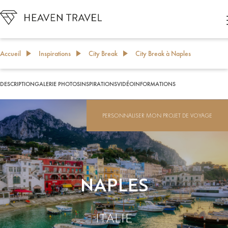
Accueil
Inspirations
City Break
City Break à Naples
DESCRIPTION
GALERIE PHOTOS
INSPIRATIONS
VIDÉO
INFORMATIONS
PERSONNALISER MON PROJET DE VOYAGE
NAPLES
ITALIE