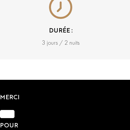
DURÉE :
3 jours / 2 nuits
MERCI
POUR